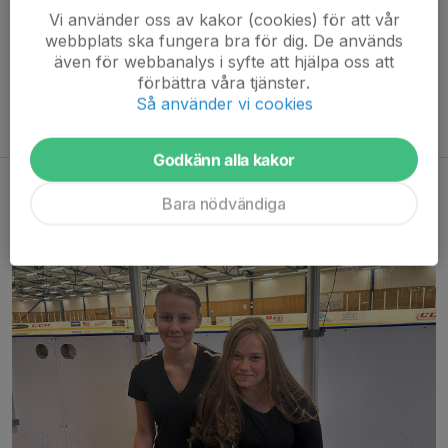
Vi använder oss av kakor (cookies) för att vår
Tävlingsgrupper
webbplats ska fungera bra för dig. De används
Svea har tävlingsåkare i alla åldrar och på alla nivåer - från
även för webbanalys i syfte att hjälpa oss att
stjärnklass upp till elit. Första steget är ett godkänt tävlingstest
förbättra våra tjänster.
(“hjälmtestet”) och sedan bedömer Sveas huvudtränare nästa
Så använder vi cookies
steg. Låter det intressant?
Kom och provåk utan kostnad.
Godkänn alla kakor
Snart startar Sveas skridskoskola!
Bara nödvändiga
Idag, 08:44
0 kommentarer