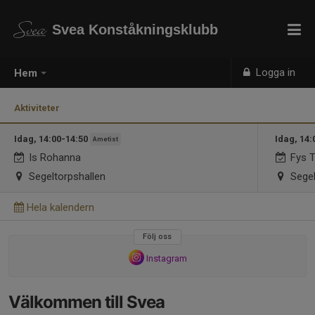
Svea Konståkningsklubb
Logga in
Hem
Aktiviteter
Idag, 14:00-14:50
Idag, 14:
Ametist
Is Rohanna
Fys T
Segeltorpshallen
Segel
Hela kalendern
Följ oss
Instagram
Välkommen till Svea