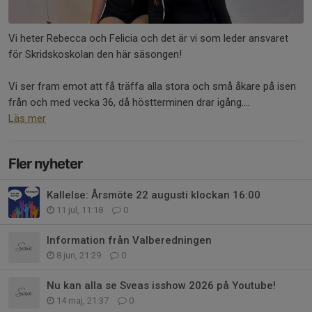
Vi heter Rebecca och Felicia och det är vi som leder ansvaret
för Skridskoskolan den här säsongen!
Vi ser fram emot att få träffa alla stora och små åkare på isen
från och med vecka 36, då höstterminen drar igång....
Läs mer
Fler nyheter
Kallelse: Årsmöte 22 augusti klockan 16:00
11 jul, 11:18
0
Information från Valberedningen
8 jun, 21:29
0
Nu kan alla se Sveas isshow 2026 på Youtube!
14 maj, 21:37
0