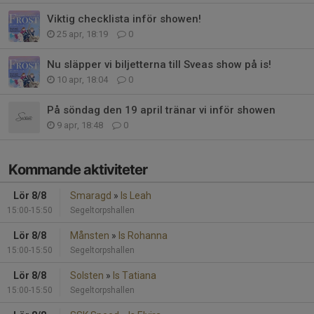
Viktig checklista inför showen!
25 apr, 18:19
0
Nu släpper vi biljetterna till Sveas show på is!
10 apr, 18:04
0
På söndag den 19 april tränar vi inför showen
9 apr, 18:48
0
Kommande aktiviteter
Lör 8/8
Smaragd
»
Is Leah
15:00-15:50
Segeltorpshallen
Lör 8/8
Månsten
»
Is Rohanna
15:00-15:50
Segeltorpshallen
Lör 8/8
Solsten
»
Is Tatiana
15:00-15:50
Segeltorpshallen