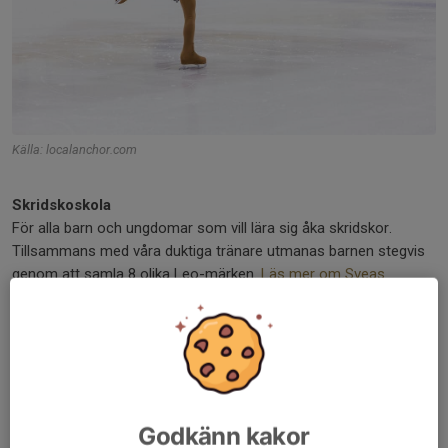
Källa: localanchor.com
Skridskoskola
För alla barn och ungdomar som vill lära sig åka skridskor.
Tillsammans med våra duktiga tränare utmanas barnen stegvis
genom att samla 8 olika Leo-märken.
Läs mer om Sveas
skridskoskola här.
Konståkningsskola
För barn som vill fortsätta utvecklas efter skridskoskolan och
förbereda sig för att bli tävlingsåkare. Isträning varvas med fys-
och teknikpass. Sveas huvudtränare avgör när en åkare i
Godkänn kakor
skridskoskolan är redo för nästa steg.