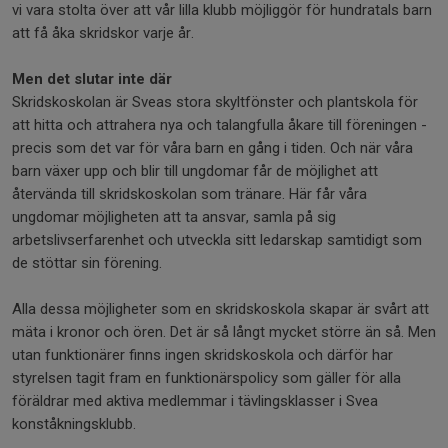
vi vara stolta över att vår lilla klubb möjliggör för hundratals barn
att få åka skridskor varje år.
Men det slutar inte där
Skridskoskolan är Sveas stora skyltfönster och plantskola för
att hitta och attrahera nya och talangfulla åkare till föreningen -
precis som det var för våra barn en gång i tiden. Och när våra
barn växer upp och blir till ungdomar får de möjlighet att
återvända till skridskoskolan som tränare. Här får våra
ungdomar möjligheten att ta ansvar, samla på sig
arbetslivserfarenhet och utveckla sitt ledarskap samtidigt som
de stöttar sin förening.
Alla dessa möjligheter som en skridskoskola skapar är svårt att
mäta i kronor och ören. Det är så långt mycket större än så. Men
utan funktionärer finns ingen skridskoskola och därför har
styrelsen tagit fram en funktionärspolicy som gäller för alla
föräldrar med aktiva medlemmar i tävlingsklasser i Svea
konståkningsklubb.