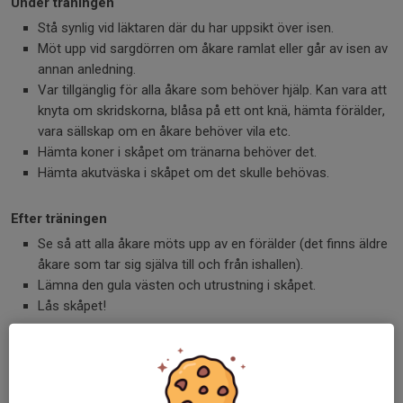
Under träningen
Stå synlig vid läktaren där du har uppsikt över isen.
Möt upp vid sargdörren om åkare ramlat eller går av isen av
annan anledning.
Var tillgänglig för alla åkare som behöver hjälp. Kan vara att
knyta om skridskorna, blåsa på ett ont knä, hämta förälder,
vara sällskap om en åkare behöver vila etc.
Hämta koner i skåpet om tränarna behöver det.
Hämta akutväska i skåpet om det skulle behövas.
Efter träningen
Se så att alla åkare möts upp av en förälder (det finns äldre
åkare som tar sig själva till och från ishallen).
Lämna den gula västen och utrustning i skåpet.
Lås skåpet!
Om du får frågor som du inte själv kan svara på, hänvisa
frågorna till skridskoskoleansvarig som nås via mail
info@sveakk.se