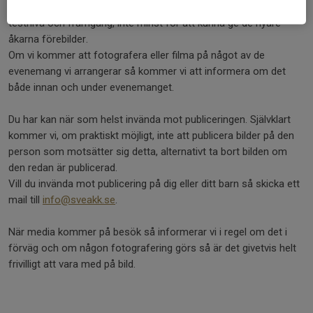
Föreningens intresse av att visa upp enskilda åkare ökar med
testnivå och framgång, inte minst för att kunna ge de nyare
åkarna förebilder.
Om vi kommer att fotografera eller filma på något av de
evenemang vi arrangerar så kommer vi att informera om det
både innan och under evenemanget.
Du har kan när som helst invända mot publiceringen. Självklart
kommer vi, om praktiskt möjligt, inte att publicera bilder på den
person som motsätter sig detta, alternativt ta bort bilden om
den redan är publicerad.
Vill du invända mot publicering på dig eller ditt barn så skicka ett
mail till
info@sveakk.se
.
När media kommer på besök så informerar vi i regel om det i
förväg och om någon fotografering görs så är det givetvis helt
frivilligt att vara med på bild.