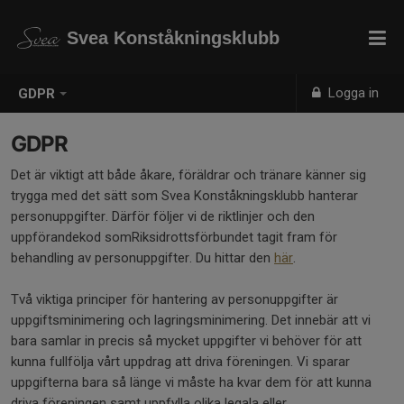
Svea Konståkningsklubb
Logga in
GDPR
GDPR
Det är viktigt att både åkare, föräldrar och tränare känner sig
trygga med det sätt som Svea Konståkningsklubb hanterar
personuppgifter. Därför följer vi de riktlinjer och den
uppförandekod somRiksidrottsförbundet tagit fram för
behandling av personuppgifter. Du hittar den
här
.
Två viktiga principer för hantering av personuppgifter är
uppgiftsminimering och lagringsminimering. Det innebär att vi
bara samlar in precis så mycket uppgifter vi behöver för att
kunna fullfölja vårt uppdrag att driva föreningen. Vi sparar
uppgifterna bara så länge vi måste ha kvar dem för att kunna
driva föreningen samt uppfylla olika legala eller