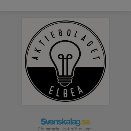
För
smarta
idrottsföreningar