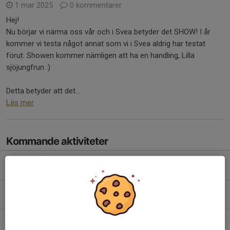
1 mar 2025
0 kommentarer
Hej!
Nu börjar vi närma oss vår och i Svea betyder det SHOW! I år
kommer vi testa något annat som vi i Svea aldrig har testat
förut. Showen kommer nämligen att ha en handling, Lilla
sjöjungfrun :)
Detta betyder att det...
Läs mer
Kommande aktiviteter
Lör 8/8
Fys Rohanna
13:00-13:50
Segeltorpshallen
Lör 8/8
Is Rohanna
14:00-14:50
Segeltorpshallen
Mån 10/8
Is Rohanna
17:45-18:35
Björkängshallen B