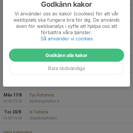
Godkänn kakor
Mån 10/8
Fys Rohanna
Vi använder oss av kakor (cookies) för att vår
18:45-19:35
Björkängshallen B
webbplats ska fungera bra för dig. De används
även för webbanalys i syfte att hjälpa oss att
Tor 13/8
Is Tatiana
förbättra våra tjänster.
16:00-16:50
Segeltorpshallen
Så använder vi cookies
Sön 16/8
Fys Tatiana
10:15-11:05
Björkängshallen B
Godkänn alla kakor
Sön 16/8
Is Tatiana
Bara nödvändiga
11:15-12:05
Björkängshallen B
Mån 17/8
Is Rohanna
17:45-18:35
Björkängshallen B
Mån 17/8
Fys Rohanna
18:45-19:35
Björkängshallen B
Tor 20/8
Is Tatiana
16:00-16:50
Segeltorpshallen
Hela kalendern