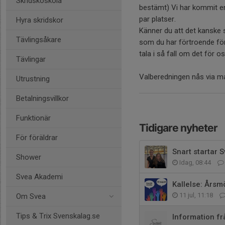
Skridskoskola
bestämt) Vi har kommit en 
par platser.
Hyra skridskor
Känner du att det kanske sk
Tävlingsåkare
som du har förtroende för
tala i så fall om det för o
Tävlingar
Valberedningen nås via m
Utrustning
Betalningsvillkor
Funktionär
Tidigare nyheter
För föräldrar
Snart startar 
Shower
Idag, 08:44
Svea Akademi
Kallelse: Årsm
11 jul, 11:18
Om Svea
Tips & Trix Svenskalag.se
Information f