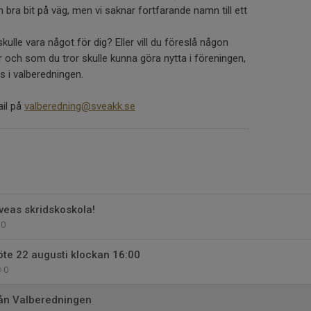
bra bit på väg, men vi saknar fortfarande namn till ett
ulle vara något för dig? Eller vill du föreslå någon
 och som du tror skulle kunna göra nytta i föreningen,
ss i valberedningen.
ail på
valberedning@sveakk.se
Sveas skridskoskola!
0
öte 22 augusti klockan 16:00
0
rån Valberedningen