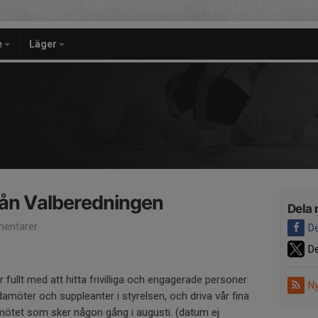
e
Läger
rån Valberedningen
Dela 
entarer
De
De
 fullt med att hitta frivilliga och engagerade personer
Ny
damöter och suppleanter i styrelsen, och driva vår fina
mötet som sker någon gång i augusti. (datum ej