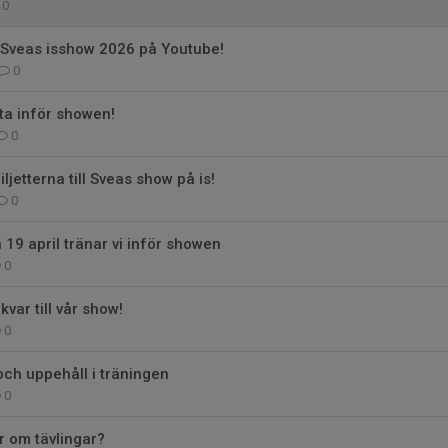
0
 Sveas isshow 2026 på Youtube!
0
sta inför showen!
0
iljetterna till Sveas show på is!
0
19 april tränar vi inför showen
0
var till vår show!
0
ch uppehåll i träningen
0
r om tävlingar?