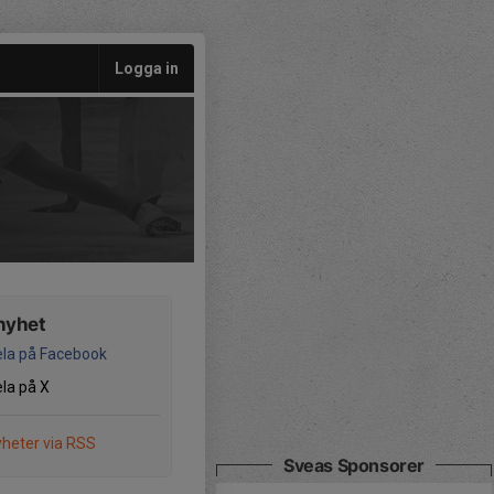
Logga in
nyhet
la på Facebook
la på X
heter via RSS
Sveas Sponsorer