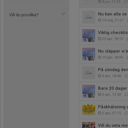
8 jun, 21:29
Nu kan alla se
Vill du provåka?
14 maj, 21:37
Viktig checkli
25 apr, 18:19
Nu släpper vi b
10 apr, 18:04
På söndag den 
9 apr, 18:48
Bara 20 dagar k
6 apr, 13:50
Påskhälsning o
2 apr, 07:15
Vill du veta me