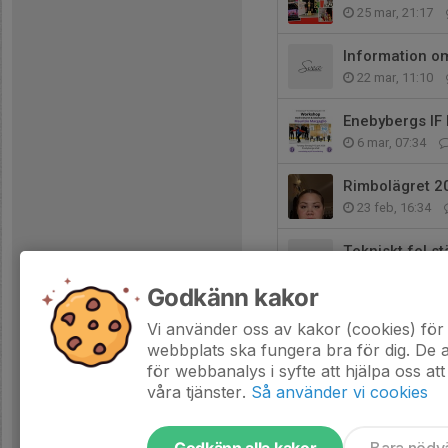
25 mar, 21:17
Information om
22 mar, 11:10
Enebybergs IF 
6 mar, 07:34
Rimbolägret 2
23 feb, 16:34
Tekniskt fel st
20 feb, 16:08
Godkänn kakor
Nu är massagen
Vi använder oss av kakor (cookies) för 
6 feb, 16:48
webbplats ska fungera bra för dig. De
för webbanalys i syfte att hjälpa oss att
våra tjänster.
Så använder vi cookies