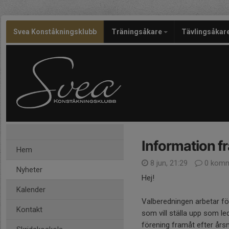
Svea Konståkningsklubb
Träningsåkare
Tävlingsåkar
Information f
Hem
8 jun, 21:29
0 komm
Nyheter
Hej!
Kalender
Valberedningen arbetar för
Kontakt
som vill ställa upp som le
förening framåt efter års