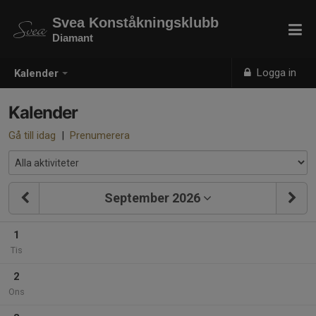
Svea Konståkningsklubb
Diamant
Logga in
Kalender
Kalender
Gå till idag
|
Prenumerera
September 2026
1
Tis
2
Ons