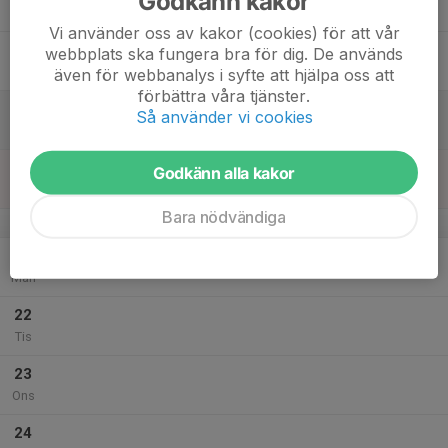
Godkänn kakor
Tor
Vi använder oss av kakor (cookies) för att vår
18
webbplats ska fungera bra för dig. De används
Fre
även för webbanalys i syfte att hjälpa oss att
förbättra våra tjänster.
19
Så använder vi cookies
Lör
20
Godkänn alla kakor
Sön
Bara nödvändiga
v.39
21
Mån
22
Tis
23
Ons
24