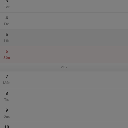
3
Tor
4
Fre
5
Lör
6
Sön
v.37
7
Mån
8
Tis
9
Ons
10