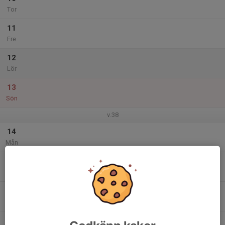
Tor
11
Fre
12
Lör
13
Sön
v.38
14
Mån
15
Tis
16
Ons
17