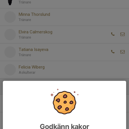
Tränare
Minna Thorslund
Tränare
Elvira Calmerskog
Tränare
Tatiana Isayeva
Tränare
Felicia Wiberg
Askulterar
Åkare
Ebba Bjernerstam
Ebba Emtelin
Godkänn kakor