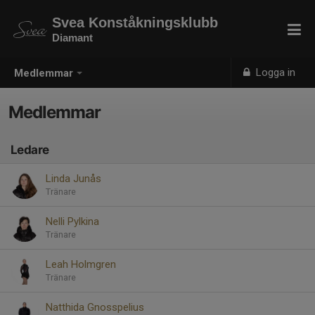
Svea Konståkningsklubb
Diamant
Logga in
Medlemmar
Medlemmar
Ledare
Linda Junås
Tränare
Nelli Pylkina
Tränare
Leah Holmgren
Tränare
Natthida Gnosspelius