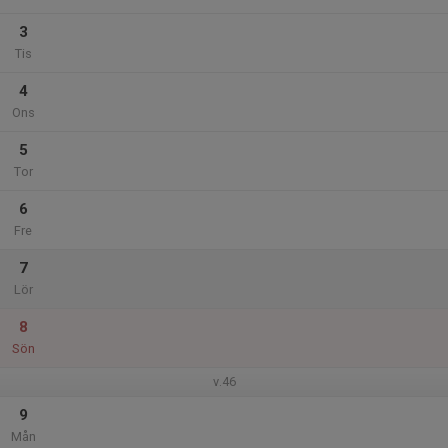
3
Tis
4
Ons
5
Tor
6
Fre
7
Lör
8
Sön
v.46
9
Mån