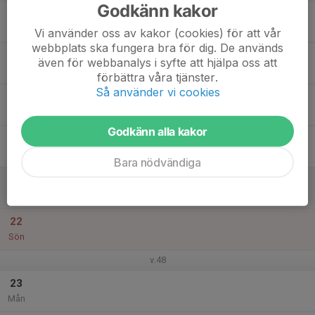
Godkänn kakor
17
Tis
Vi använder oss av kakor (cookies) för att vår
webbplats ska fungera bra för dig. De används
18
även för webbanalys i syfte att hjälpa oss att
Ons
förbättra våra tjänster.
Så använder vi cookies
19
Tor
Godkänn alla kakor
20
Fre
Bara nödvändiga
21
Lör
22
Sön
v.48
23
Mån