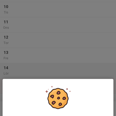
10
Tis
11
Ons
12
Tor
13
Fre
14
Lör
15
Sön
v.47
16
Mån