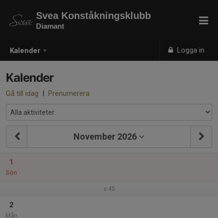
Svea Konståkningsklubb
Diamant
Logga in
Kalender
Kalender
Gå till idag
|
Prenumerera
November 2026
1
Sön
v.45
2
Mån