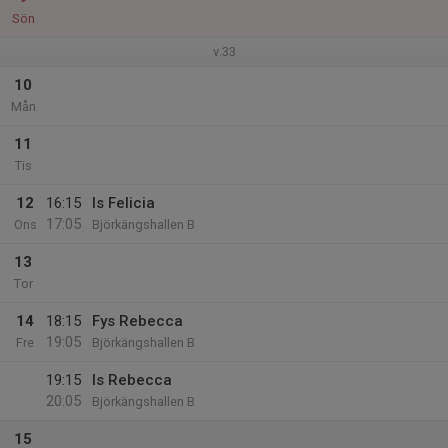
Sön
v.33
10
Mån
11
Tis
12
16:15
Is Felicia
17:05
Ons
Björkängshallen B
13
Tor
14
18:15
Fys Rebecca
19:05
Fre
Björkängshallen B
19:15
Is Rebecca
20:05
Björkängshallen B
15