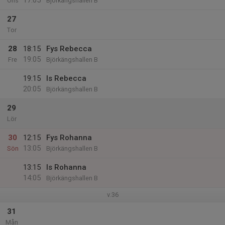
17:05
Ons
Björkängshallen B
27
Tor
28
18:15
Fys Rebecca
19:05
Fre
Björkängshallen B
19:15
Is Rebecca
20:05
Björkängshallen B
29
Lör
30
12:15
Fys Rohanna
13:05
Sön
Björkängshallen B
13:15
Is Rohanna
14:05
Björkängshallen B
v.36
31
Mån