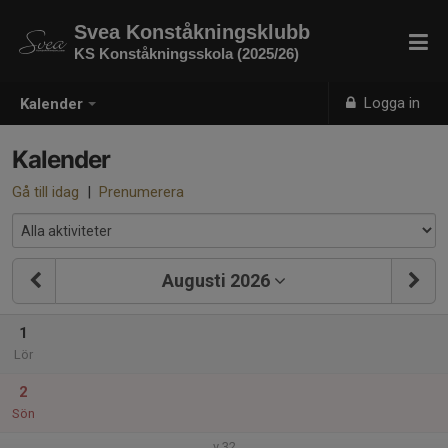
Svea Konståkningsklubb
KS Konståkningsskola (2025/26)
Logga in
Kalender
Kalender
Gå till idag
|
Prenumerera
Augusti 2026
1
Lör
2
Sön
v.32