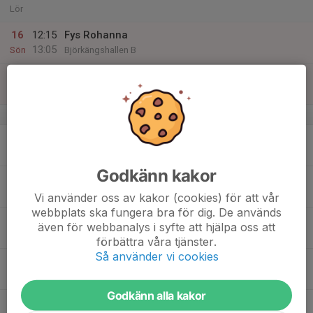
Lör
16
12:15
Fys Rohanna
13:05
Sön
Björkängshallen B
13:15
Is Rohanna
14:05
Björkängshallen B
v.34
17
Mån
Godkänn kakor
18
Tis
Vi använder oss av kakor (cookies) för att vår
webbplats ska fungera bra för dig. De används
19
16:15
Is Felicia
även för webbanalys i syfte att hjälpa oss att
17:05
Ons
Björkängshallen B
förbättra våra tjänster.
Så använder vi cookies
20
Tor
Godkänn alla kakor
21
18:15
Fys Rebecca