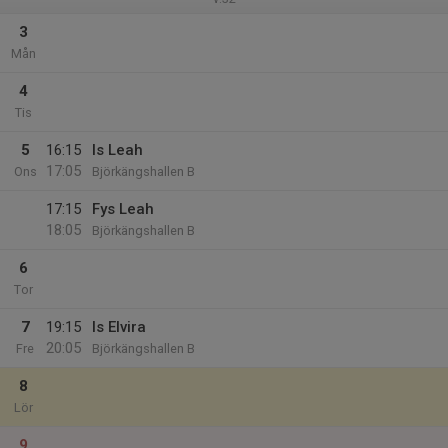
3
Mån
4
Tis
5
16:15
Is Leah
17:05
Ons
Björkängshallen B
17:15
Fys Leah
18:05
Björkängshallen B
6
Tor
7
19:15
Is Elvira
20:05
Fre
Björkängshallen B
8
Lör
9