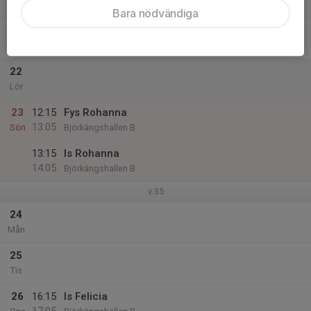
19:05
Fre
Björkängshallen B
Bara nödvändiga
19:15
Is Rebecca
20:05
Björkängshallen B
22
Lör
23
12:15
Fys Rohanna
13:05
Sön
Björkängshallen B
13:15
Is Rohanna
14:05
Björkängshallen B
v.35
24
Mån
25
Tis
26
16:15
Is Felicia