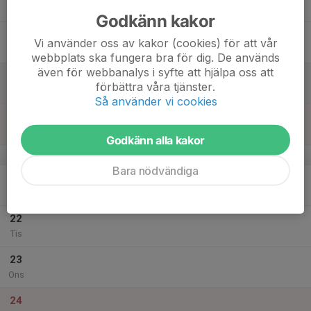
Tor
Godkänn kakor
18
Vi använder oss av kakor (cookies) för att vår
Fre
webbplats ska fungera bra för dig. De används
även för webbanalys i syfte att hjälpa oss att
19
förbättra våra tjänster.
Lör
Så använder vi cookies
20
Sön
Godkänn alla kakor
v.52
Bara nödvändiga
21
Mån
22
Tis
23
Ons
24