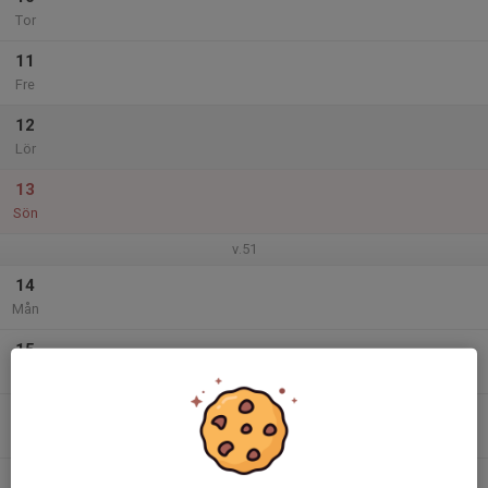
Tor
11
Fre
12
Lör
13
Sön
v.51
14
Mån
15
Tis
16
Ons
17