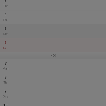
3
Tor
4
Fre
5
Lör
6
Sön
v.50
7
Mån
8
Tis
9
Ons
10