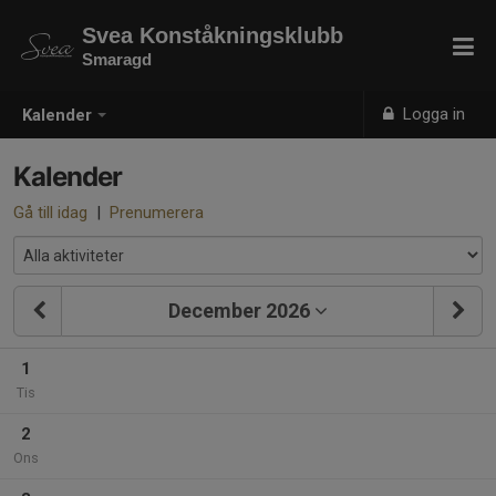
Svea Konståkningsklubb
Smaragd
Logga in
Kalender
Kalender
Gå till idag
|
Prenumerera
December 2026
1
Tis
2
Ons