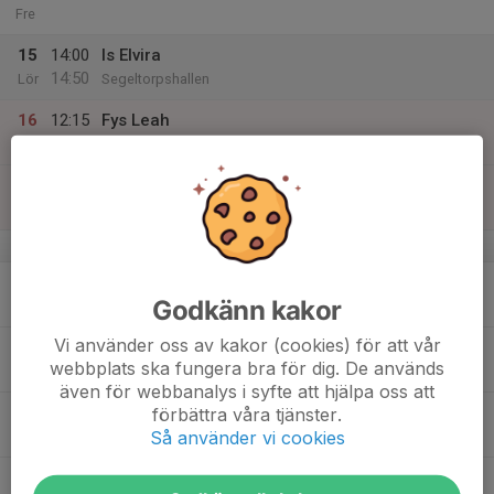
Fre
15
14:00
Is Elvira
14:50
Lör
Segeltorpshallen
16
12:15
Fys Leah
13:05
Sön
Björkängshallen B
13:15
Is Tatiana
14:05
Björkängshallen B
v.34
17
Godkänn kakor
Mån
Vi använder oss av kakor (cookies) för att vår
18
webbplats ska fungera bra för dig. De används
Tis
även för webbanalys i syfte att hjälpa oss att
19
16:15
Is Elvira
förbättra våra tjänster.
17:05
Så använder vi cookies
Ons
Björkängshallen B
17:15
Fys Felicia