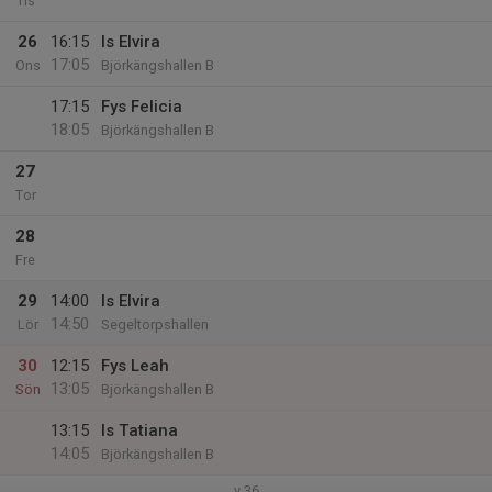
Tis
26
16:15
Is Elvira
17:05
Ons
Björkängshallen B
17:15
Fys Felicia
18:05
Björkängshallen B
27
Tor
28
Fre
29
14:00
Is Elvira
14:50
Lör
Segeltorpshallen
30
12:15
Fys Leah
13:05
Sön
Björkängshallen B
13:15
Is Tatiana
14:05
Björkängshallen B
v.36