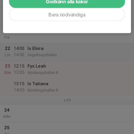
Godkänn alla kakor
18:05
Björkängshallen B
20
Bara nödvändiga
Tor
21
Fre
22
14:00
Is Elvira
14:50
Lör
Segeltorpshallen
23
12:15
Fys Leah
13:05
Sön
Björkängshallen B
13:15
Is Tatiana
14:05
Björkängshallen B
v.35
24
Mån
25