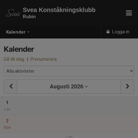
Svea Konståkningsklubb
Rubin
Logga in
Kalender
Kalender
Gå till idag
|
Prenumerera
Augusti 2026
1
Lör
2
Sön
v.32