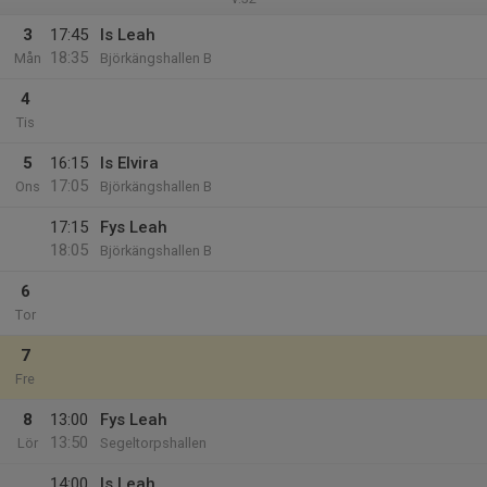
3
17:45
Is Leah
18:35
Mån
Björkängshallen B
4
Tis
5
16:15
Is Elvira
17:05
Ons
Björkängshallen B
17:15
Fys Leah
18:05
Björkängshallen B
6
Tor
7
Fre
8
13:00
Fys Leah
13:50
Lör
Segeltorpshallen
14:00
Is Leah