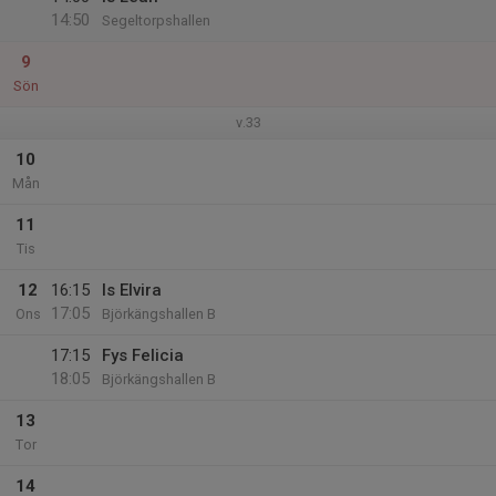
14:50
Segeltorpshallen
9
Sön
v.33
10
Mån
11
Tis
12
16:15
Is Elvira
17:05
Ons
Björkängshallen B
17:15
Fys Felicia
18:05
Björkängshallen B
13
Tor
14