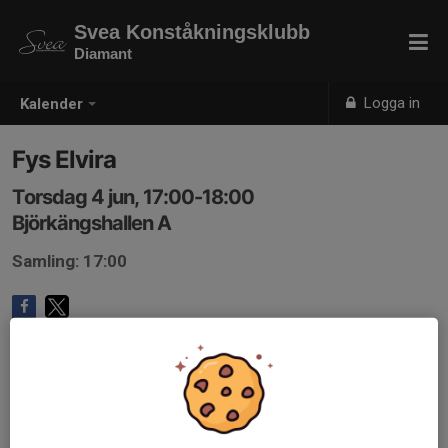
Svea Konståkningsklubb
Diamant
Logga in
Kalender
Fys Elvira
Torsdag 4 jun, 17:00-18:00
Björkängshallen A
Samling: 17:00