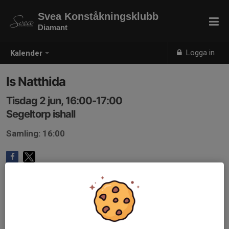
Svea Konståkningsklubb
Diamant
Logga in
Kalender
Is Natthida
Tisdag 2 jun, 16:00-17:00
Segeltorp ishall
Samling: 16:00