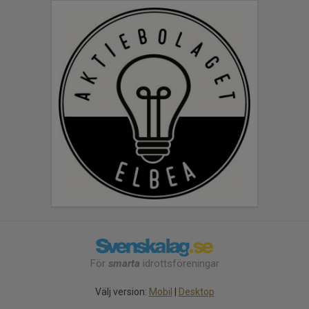
För
smarta
idrottsföreningar
Välj version:
Mobil
|
Desktop