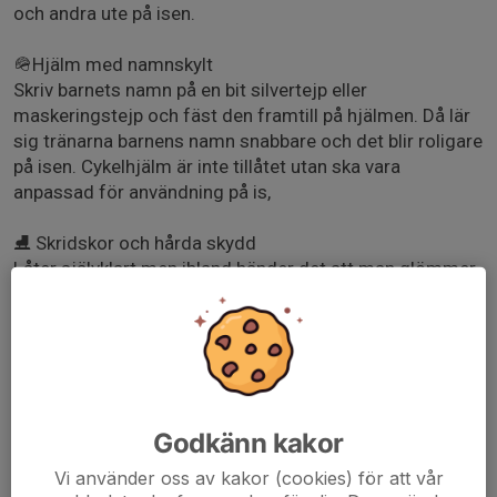
och andra ute på isen.
🪖Hjälm med namnskylt
Skriv barnets namn på en bit silvertejp eller
maskeringstejp och fäst den framtill på hjälmen. Då lär
sig tränarna barnens namn snabbare och det blir roligare
på isen. Cykelhjälm är inte tillåtet utan ska vara
anpassad för användning på is,
⛸️ Skridskor och hårda skydd
Låter självklart men ibland händer det att man glömmer
det allra viktigaste.
🧤 Fingervantar
Det behövs inga tjocka vantar ute på isen. Det är bättre
med smidiga fingervantar. Ta gärna med ett extra par
om de första blir våta!
Godkänn kakor
🧣Smidiga kläder
Vi använder oss av kakor (cookies) för att vår