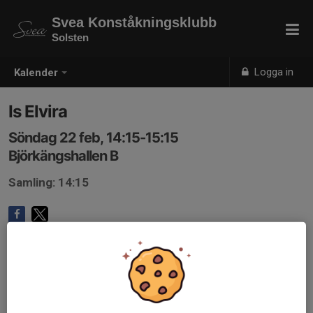
Svea Konståkningsklubb
Solsten
Logga in
Kalender
Is Elvira
Söndag 22 feb, 14:15-15:15
Björkängshallen B
Samling: 14:15