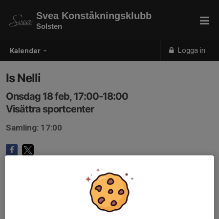
Svea Konståkningsklubb
Solsten
Logga in
Kalender
Is Nelli
Onsdag 18 feb, 17:00-18:00
Visättra sportcenter
Samling: 17:00