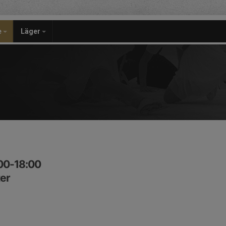
e
Läger
:00-18:00
ter