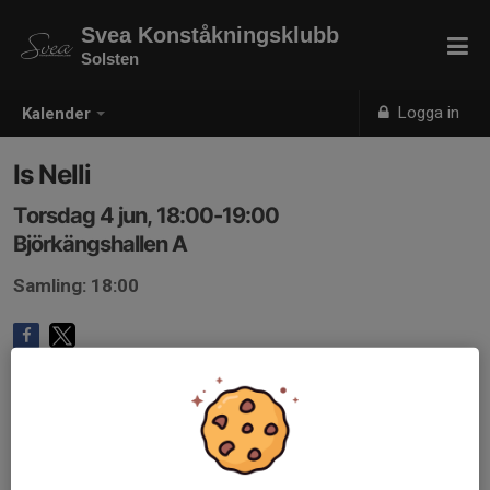
Svea Konståkningsklubb
Solsten
Logga in
Kalender
Is Nelli
Torsdag 4 jun, 18:00-19:00
Björkängshallen A
Samling: 18:00