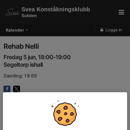
Svea Konståkningsklubb
Solsten
Logga in
Kalender
Rehab Nelli
Fredag 5 jun, 18:00-19:00
Segeltorp ishall
Samling: 18:00