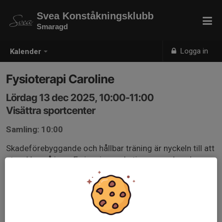
Svea Konståkningsklubb
Smaragd
Logga in
Kalender
Fysioterapi Caroline
Lördag 13 dec 2025, 10:00-11:00
Visättra sportcenter
Samling: 10:00
Skadeförebyggande och hållbar träning är nyckeln till att
utvecklas på isen. En inspirerande timme om hur du
bygger en hållbar kropp för konståkning med
fysioterpaeut och konståkare Caroline Haraldsson.