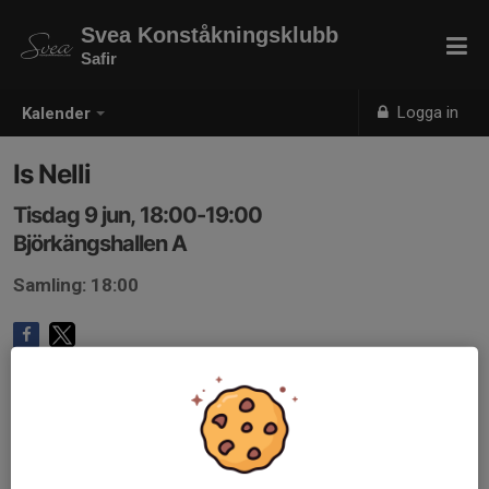
Svea Konståkningsklubb
Safir
Logga in
Kalender
Is Nelli
Tisdag 9 jun, 18:00-19:00
Björkängshallen A
Samling: 18:00